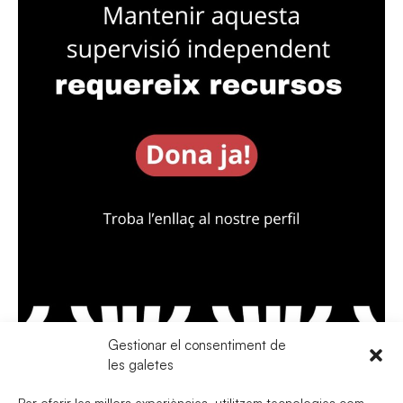
Gestionar el consentiment de
les galetes
Per oferir les millors experiències, utilitzem tecnologies com