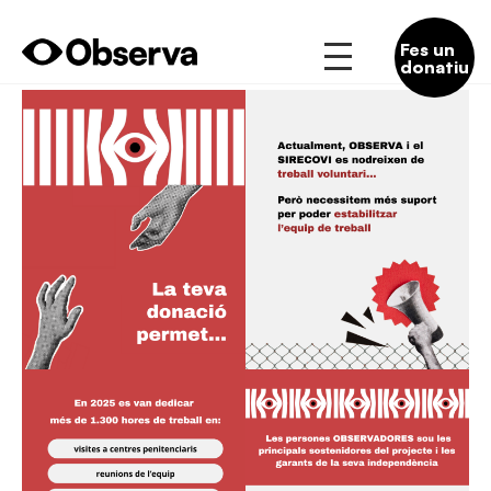
Fes un
donatiu